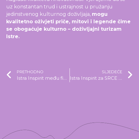
uz konstantan trud i ustrajnost u pružanju
jedinstvenog kulturnog doživljaja,
mogu
kvalitetno oživjeti priče, mitovi i legende čime
se obogaćuje kulturno – doživljajni turizam
Istre.
PRETHODNO
SLJEDEĆE
Istra Inspirit među finalistima prestižnog međunarodnog natjecanja u organizaciji ECTN – European Cultural Tourism Network
Istra Inspirit za SRCE ISTARSKO – Otvorena humanitarna izložba fotografija u Galeriji Vincent iz Kastva u Istarskom narodnom kazalištu – Pula