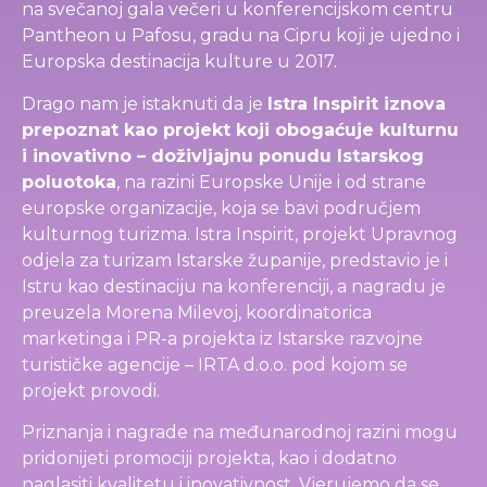
na svečanoj gala večeri u konferencijskom centru
Pantheon u Pafosu, gradu na Cipru koji je ujedno i
Europska destinacija kulture u 2017.
Drago nam je istaknuti da je
Istra Inspirit iznova
prepoznat kao projekt koji obogaćuje kulturnu
i inovativno – doživljajnu ponudu Istarskog
poluotoka
, na razini Europske Unije i od strane
europske organizacije, koja se bavi područjem
kulturnog turizma. Istra Inspirit, projekt Upravnog
odjela za turizam Istarske županije, predstavio je i
Istru kao destinaciju na konferenciji, a nagradu je
preuzela Morena Milevoj, koordinatorica
marketinga i PR-a projekta iz Istarske razvojne
turističke agencije – IRTA d.o.o. pod kojom se
projekt provodi.
Priznanja i nagrade na međunarodnoj razini mogu
pridonijeti promociji projekta, kao i dodatno
naglasiti kvalitetu i inovativnost. Vjerujemo da se